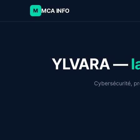
MCA INFO
M
YLVARA —
l
Cybersécurité, pro