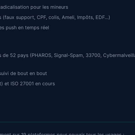
dicalisation pour les mineurs
 (faux support, CPF, colis, Ameli, Impôts, EDF…)
tes push en temps réel
s de 52 pays (PHAROS, Signal-Spam, 33700, Cybermalveilla
suivi de bout en bout
) et ISO 27001 en cours
ent sur 19 plateformes pour couvrir tous les usages :