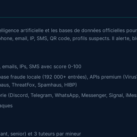
igence artificielle et les bases de données officielles pour p
léphone, email, IP, SMS, QR code, profils suspects. Il alerte,
, emails, IPs, SMS avec score 0-100
 base fraude locale (192 000+ entrées), APIs premium (Viru
haus, ThreatFox, Spamhaus, HIBP)
ie (Discord, Telegram, WhatsApp, Messenger, Signal, iMess
naques
nt, senior) et 3 tuteurs par mineur